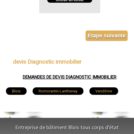
Choisir un fichier
devis Diagnostic immobilier
DEMANDES DE DEVIS DIAGNOSTIC IMMOBILIER
Blois
Romorantin-Lanthenay
Vendôme
Vineuil
Mer
Salbris
Lamotte-Beuvron
Selles-sur-Cher
Entreprise de bâtiment Blois tous corps d'état
La Chaussée-Saint-Victor
Saint-Laurent-Nouan