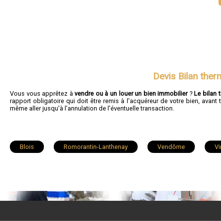
Devis Bilan ther
Vous vous apprêtez à
vendre ou à un louer un bien immobilier
?
Le bilan 
rapport obligatoire qui doit être remis à l’acquéreur de votre bien, ava
même aller jusqu'à l’annulation de l'éventuelle transaction.
Blois
Romorantin-Lanthenay
Vendôme
Vi
Saint-Laurent-Nouan
Montoire-sur-le-Loir
Saint-Oue
Saint-Aignan
Noyers-sur-Cher
Cour-Cheverny
Pruniers-en-Sologne
Cellettes
Savigny-sur-Braye