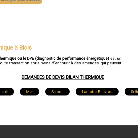
mique à Blois
thermique ou le DPE (diagnostic de performance énergétique)
est un
nt toute transaction sous peine d'encourir à des amendes qui peuvent
DEMANDES DE DEVIS BILAN THERMIQUE
neuil
Mer
Salbris
Lamotte-Beuvron
Sell
n
Montrichard
Onzain
Contres
Saint-Ge
Villebarou
Villefranche-sur-Cher
Chailles
Noua
Gièvres
Naveil
Huisseau-sur-Cosson
Sai