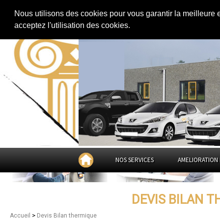
Extension de maison
|
Rénovation de maison
|
Aménagement des combles
Nous utilisons des cookies pour vous garantir la meilleure 
Devis Bilan thermique à
acceptez l'utilisation des cookies.
NOS SERVICES
AMELIORATION 
DEVIS BILAN T
>
Accueil
Devis Bilan thermique