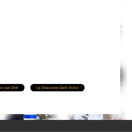
es-sur-Cher
La Chaussée-Saint-Victor
rvais-la-Forêt
Mont-près-Chambord
n-le-Fuzelier
Saint-Georges-sur-Cher
nt-Sulpice-de-Pommeray
Chouzy-sur-Cisse