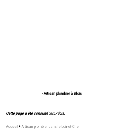
- Artisan plombier à Blois
- Artisan plombier à Romorantin-Lanthenay
- Artisan plombier à Vendôme
- Artisan plombier à Vineuil
Cette page a été consulté 3857 fois.
- Artisan plombier à Mer
- Artisan plombier à Salbris
- Artisan plombier à Lamotte-Beuvron
Accueil
Artisan plombier dans le Loir-et-Cher
- Artisan plombier à Selles-sur-Cher