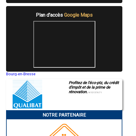
- Artisan plombier à Neung-sur-Beuvron
- Artisan plombier à Herbault
- Artisan plombier à Villiers-sur-Loir
Plan d'accès
Google Maps
- Artisan plombier à Selles-Saint-Denis
- Artisan plombier à Saint-Amand-Longpré
- Artisan plombier à Chaumont-sur-Tharonne
- Artisan plombier à Azé
- Artisan plombier à Seigy
- Artisan plombier à Pezou
- Artisan plombier à Souesmes
- Artisan plombier à Morée
- Artisan plombier à Saint-Dyé-sur-Loire
- Artisan plombier à Chissay-en-Touraine
- Artisan plombier à Châtres-sur-Cher
Bourg-en-Bresse
- Artisan plombier à Mareuil-sur-Cher
Saint-Quentin
- Artisan plombier à Droué
Profitez de l'éco-ptz, du crédit
Montluçon
d'impôt et de la prime de
Manosque
- Artisan plombier à Fresnes
rénovation.
Gap
N°E157671
- Artisan plombier à Chitenay
Nice
- Artisan plombier à Fossé
Annonay
- Artisan plombier à Fréteval
Charleville-Mézières
- Artisan plombier à Meusnes
Pamiers
NOTRE PARTENAIRE
Troyes
- Artisan plombier à La Ferté-Imbault
Narbonne
- Artisan plombier à La Ferté-Saint-Cyr
Rodez
- Artisan plombier à Chaumont-sur-Loire
Marseille
- Artisan plombier à Thoré-la-Rochette
Caen