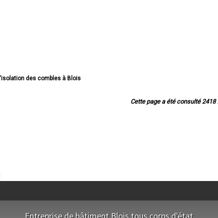
d'isolation des combles à Blois
ion des combles à Romorantin-Lanthenay
isolation des combles à Vendôme
Cette page a été consulté 2418 f
'isolation des combles à Vineuil
 d'isolation des combles à Mer
'isolation des combles à Salbris
lation des combles à Lamotte-Beuvron
lation des combles à Selles-sur-Cher
n des combles à La Chaussée-Saint-Victor
tion des combles à Saint-Laurent-Nouan
tion des combles à Montoire-sur-le-Loir
solation des combles à Saint-Ouen
solation des combles à Montrichard
'isolation des combles à Onzain
'isolation des combles à Contres
ion des combles à Saint-Gervais-la-Forêt
Entreprise de bâtiment Blois tous corps d'état