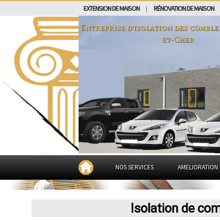
EXTENSION DE MAISON
RÉNOVATION DE MAISON
|
Entreprise d'isolation des comble
et-Cher
NOS SERVICES
AMELIORATION 
Isolation de com