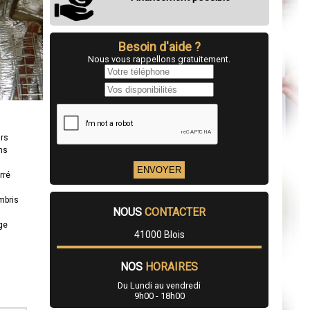
Besoin d'aide ?
Nous vous rappellons gratuitement.
urs
ns
rré
mbris
NOUS
CONTACTER
age
41000 Blois
NOS
HORAIRES
Du Lundi au vendredi
9h00 - 18h00