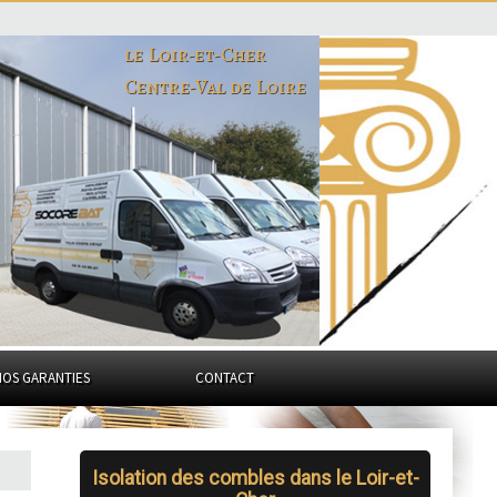
le Loir-et-Cher
Centre-Val de Loire
NOS GARANTIES
CONTACT
Isolation des combles dans le Loir-et-