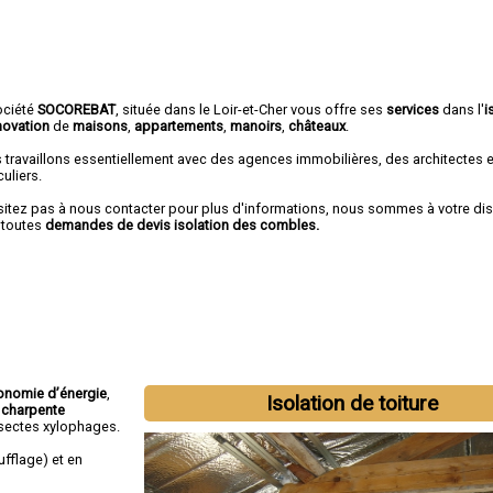
ociété
SOCOREBAT
, située dans le Loir-et-Cher vous offre ses
services
dans l'
i
novation
de
maisons
,
appartements
,
manoirs
,
châteaux
.
 travaillons essentiellement avec des agences immobilières, des architectes 
culiers.
sitez pas à nous contacter pour plus d'informations, nous sommes à votre di
 toutes
demandes de devis isolation des combles.
onomie d’énergie
,
Isolation de toiture
 charpente
insectes xylophages.
fflage) et en