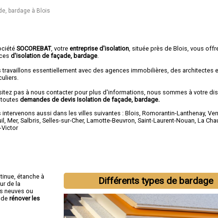
de, bardage à Blois
ociété
SOCOREBAT
, votre
entreprise d'isolation
, située près de Blois, vous offr
ices
d'isolation de façade, bardage
.
 travaillons essentiellement avec des agences immobilières, des architectes 
culiers.
sitez pas à nous contacter pour plus d'informations, nous sommes à votre di
 toutes
demandes de devis Isolation de façade, bardage.
intervenons aussi dans les villes suivantes :
Blois
,
Romorantin-Lanthenay
,
Ve
il
,
Mer
,
Salbris
,
Selles-sur-Cher
,
Lamotte-Beuvron
,
Saint-Laurent-Nouan
,
La Cha
-Victor
tinue, étanche à
Différents types de bardage
ur de la
ns neuves ou
s de
rénover les