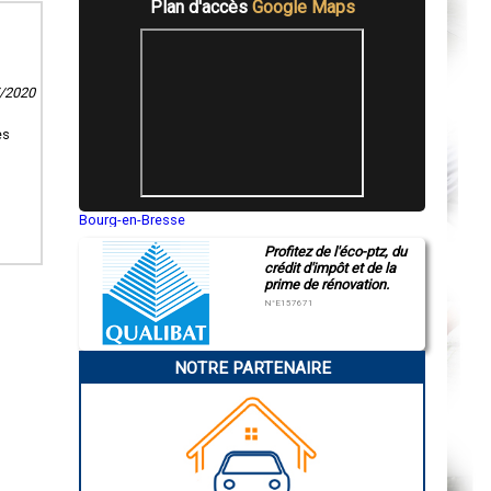
Plan d'accès
Google Maps
7/2020
es
Bourg-en-Bresse
Saint-Quentin
Profitez de l'éco-ptz, du
Montluçon
crédit d'impôt et de la
Manosque
prime de rénovation.
Gap
Nice
N°E157671
Annonay
Charleville-Mézières
Pamiers
NOTRE PARTENAIRE
Troyes
Narbonne
Rodez
Marseille
Caen
Aurillac
Angoulême
La Rochelle