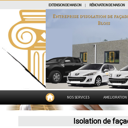
EXTENSION DE MAISON
RÉNOVATION DE MAISON
|
Entreprise d'isolation de façad
Blois
NOS SERVICES
AMELIORATION 
Isolation de faç