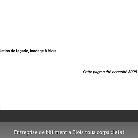
solation de façade, bardage à Blois
 de façade, bardage à Romorantin-Lanthenay
lation de façade, bardage à Vendôme
olation de façade, bardage à Vineuil
Cette page a été consulté 3098 f
solation de façade, bardage à Mer
olation de façade, bardage à Salbris
on de façade, bardage à Lamotte-Beuvron
ion de façade, bardage à Selles-sur-Cher
e façade, bardage à La Chaussée-Saint-Victor
 de façade, bardage à Saint-Laurent-Nouan
 de façade, bardage à Montoire-sur-le-Loir
ation de façade, bardage à Saint-Ouen
tion de façade, bardage à Montrichard
olation de façade, bardage à Onzain
lation de façade, bardage à Contres
Entreprise de bâtiment à Blois tous corps d'état
de façade, bardage à Saint-Gervais-la-Forêt