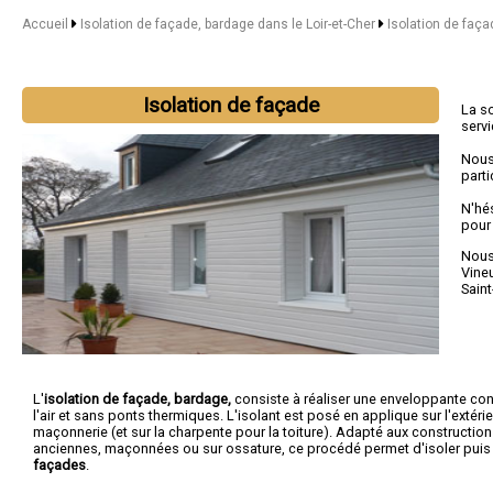
Accueil
Isolation de façade, bardage dans le Loir-et-Cher
Isolation de faça
Isolation de façade
La s
serv
Nous
parti
N'hé
pour
Nous 
Vineu
Saint
L'
isolation de façade, bardage,
consiste à réaliser une enveloppante con
l'air et sans ponts thermiques. L'isolant est posé en applique sur l'extérie
maçonnerie (et sur la charpente pour la toiture). Adapté aux constructio
anciennes, maçonnées ou sur ossature, ce procédé permet d'isoler pui
façades
.