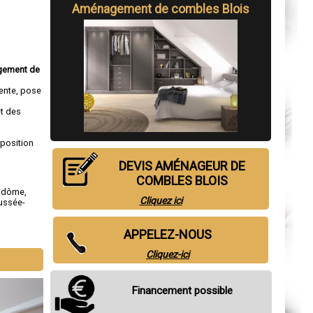
Aménagement de combles Blois
ement de
pente, pose
et des
sposition
DEVIS AMÉNAGEUR DE
COMBLES BLOIS
ndôme
,
Cliquez ici
ussée-
APPELEZ-NOUS
Cliquez-ici
Financement possible