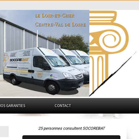
le Loir-et-Cher
Centre-Val de Loire
NOS GARANTIES
CONTACT
25 personnes consultent SOCOREBAT