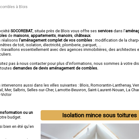
ombles à Blois
ociété
SOCOREBAT
, située près de Blois vous offre ses
services
dans l'
aménag
bles
de
maisons
,
appartements
,
manoirs
,
châteaux
.
 réalisons
l'aménagement complet de vos combles
: modification de la char
nêtres de toit, isolation, électricité, plomberie, parquet, ...
 travaillons essentiellement avec des agences immobilières, des architectes 
culiers.
sitez pas à nous contacter pour plus d'informations, nous sommes à votre di
 toutes
demandes de devis aménagement de combles.
intervenons aussi dans les villes suivantes :
Blois
,
Romorantin-Lanthenay
,
Ve
il
,
Mer
,
Salbris
,
Selles-sur-Cher
,
Lamotte-Beuvron
,
Saint-Laurent-Nouan
,
La Cha
-Victor
ansformation ou un
Isolation mince sous toitures
otre budget.
si bien en été qu'en