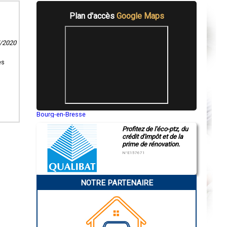
Plan d'accès
Google Maps
7/2020
es
Bourg-en-Bresse
Saint-Quentin
Profitez de l'éco-ptz, du
Montluçon
crédit d'impôt et de la
Manosque
prime de rénovation.
Gap
Nice
N°E157671
Annonay
Charleville-Mézières
Pamiers
NOTRE PARTENAIRE
Troyes
Narbonne
Rodez
Marseille
Caen
Aurillac