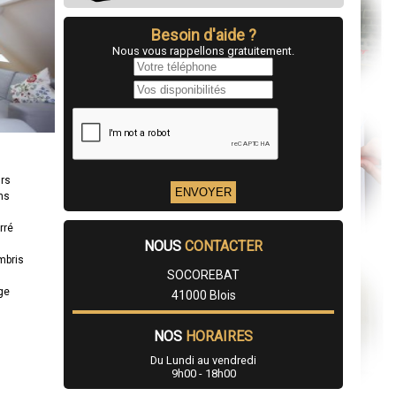
Besoin d'aide ?
Nous vous rappellons gratuitement.
urs
ns
rré
NOUS
CONTACTER
mbris
SOCOREBAT
age
41000 Blois
NOS
HORAIRES
Du Lundi au vendredi
9h00 - 18h00