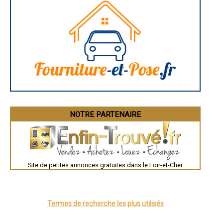
Rodez
- Artisan couvreur à La Ferté-Saint-Cyr
Marseille
- Artisan couvreur à Chaumont-sur-Loire
Caen
- Artisan couvreur à Thoré-la-Rochette
Aurillac
- Artisan couvreur à Sargé-sur-Braye
Angoulême
La Rochelle
- Artisan couvreur à Mazangé
Bourges
- Artisan couvreur à Mennetou-sur-Cher
Brive-la-Gaillarde
- Artisan couvreur à Pierrefitte-sur-Sauldre
Dijon
- Artisan couvreur à Chémery
Saint-Brieuc
- Artisan couvreur à Josnes
Guéret
Périgueux
- Artisan couvreur à Orchaise
Besançon
- Artisan couvreur à Monthou-sur-Cher
Valence
- Artisan couvreur à Sassay
Évreux
- Artisan couvreur à Sambin
Chartres
NOTRE PARTENAIRE
- Artisan couvreur à Tour-en-Sologne
Brest
Nîmes
- Artisan couvreur à Cheverny
Toulouse
- Artisan couvreur à Selommes
Auch
- Artisan couvreur à Pouillé
Bordeaux
- Artisan couvreur à Thenay
Montpellier
- Artisan couvreur à Vallières-les-Grandes
Site de petites annonces gratuites dans le Loir-et-Cher
Rennes
Châteauroux
- Artisan couvreur à Monteaux
Tours
- Artisan couvreur à Fougères-sur-Bièvre
Grenoble
- Artisan couvreur à Villerbon
Dole
- Artisan couvreur à Molineuf
Mont-de-Marsan
Termes de recherche les plus utilisés
- Artisan couvreur à Angé
Blois
Saint-Étienne
- Artisan couvreur à Saint-Firmin-des-Prés