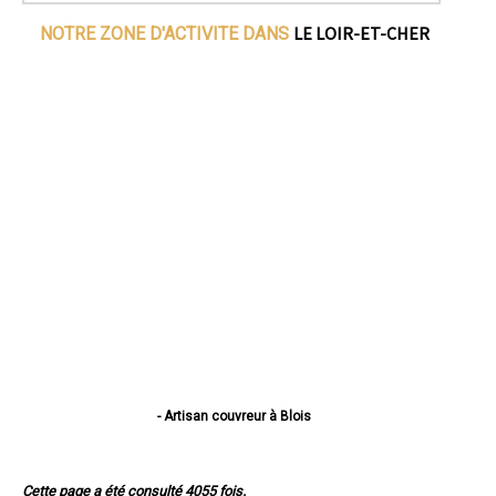
LE LOIR-ET-CHER
NOTRE ZONE D'ACTIVITE DANS
- Artisan couvreur à Blois
- Artisan couvreur à Romorantin-Lanthenay
- Artisan couvreur à Vendôme
- Artisan couvreur à Vineuil
Cette page a été consulté 4055 fois.
- Artisan couvreur à Mer