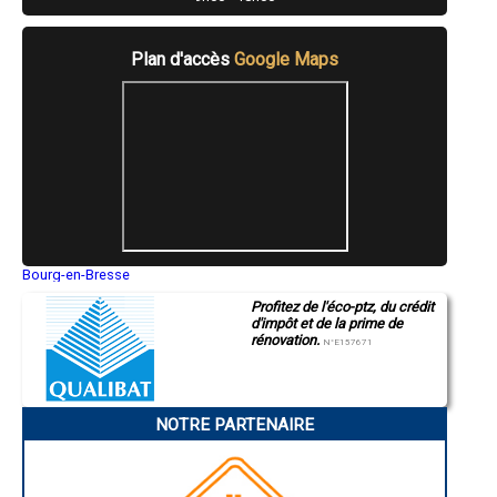
- Artisan carreleur à Herbault
- Artisan carreleur à Villiers-sur-Loir
- Artisan carreleur à Selles-Saint-Denis
Plan d'accès
Google Maps
- Artisan carreleur à Saint-Amand-Longpré
- Artisan carreleur à Chaumont-sur-Tharonne
- Artisan carreleur à Azé
- Artisan carreleur à Seigy
- Artisan carreleur à Pezou
- Artisan carreleur à Souesmes
- Artisan carreleur à Morée
- Artisan carreleur à Saint-Dyé-sur-Loire
- Artisan carreleur à Chissay-en-Touraine
- Artisan carreleur à Châtres-sur-Cher
- Artisan carreleur à Mareuil-sur-Cher
Bourg-en-Bresse
- Artisan carreleur à Droué
Saint-Quentin
- Artisan carreleur à Fresnes
Profitez de l'éco-ptz, du crédit
Montluçon
d'impôt et de la prime de
Manosque
- Artisan carreleur à Chitenay
rénovation.
Gap
N°E157671
- Artisan carreleur à Fossé
Nice
- Artisan carreleur à Fréteval
Annonay
- Artisan carreleur à Meusnes
Charleville-Mézières
- Artisan carreleur à La Ferté-Imbault
Pamiers
NOTRE PARTENAIRE
Troyes
- Artisan carreleur à La Ferté-Saint-Cyr
Narbonne
- Artisan carreleur à Chaumont-sur-Loire
Rodez
- Artisan carreleur à Thoré-la-Rochette
Marseille
- Artisan carreleur à Sargé-sur-Braye
Caen