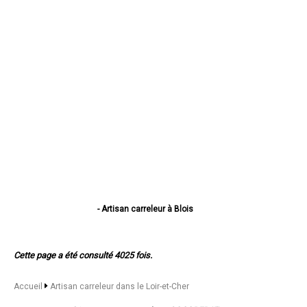
- Artisan carreleur à Blois
- Artisan carreleur à Romorantin-Lanthenay
- Artisan carreleur à Vendôme
- Artisan carreleur à Vineuil
Cette page a été consulté 4025 fois.
- Artisan carreleur à Mer
- Artisan carreleur à Salbris
- Artisan carreleur à Lamotte-Beuvron
Accueil
Artisan carreleur dans le Loir-et-Cher
- Artisan carreleur à Selles-sur-Cher