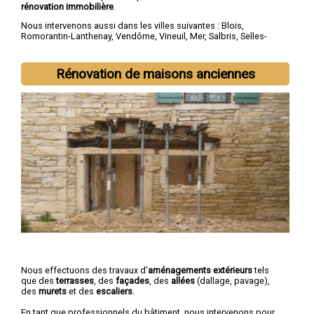
rénovation immobilière
.
Nous intervenons aussi dans les villes suivantes :
Blois
,
Romorantin-Lanthenay
,
Vendôme
,
Vineuil
,
Mer
,
Salbris
,
Selles-
sur-Cher
,
Lamotte-Beuvron
,
Saint-Laurent-Nouan
,
La Chaussée-
Saint-Victor
Rénovation de maisons anciennes
Nous effectuons des travaux d'
aménagements extérieurs
tels
que des
terrasses
, des
façades
, des
allées
(dallage, pavage),
des
murets
et des
escaliers
.
En tant que professionnels du bâtiment, nous intervenons pour