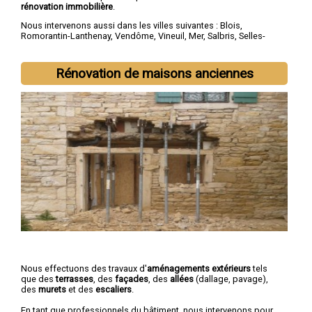
rénovation immobilière
.
Nous intervenons aussi dans les villes suivantes :
Blois
,
Romorantin-Lanthenay
,
Vendôme
,
Vineuil
,
Mer
,
Salbris
,
Selles-
sur-Cher
,
Lamotte-Beuvron
,
Saint-Laurent-Nouan
,
La Chaussée-
Saint-Victor
Rénovation de maisons anciennes
Nous effectuons des travaux d'
aménagements extérieurs
tels
que des
terrasses
, des
façades
, des
allées
(dallage, pavage),
des
murets
et des
escaliers
.
En tant que professionnels du bâtiment, nous intervenons pour