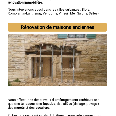
rénovation immobilière
.
Nous intervenons aussi dans les villes suivantes :
Blois
,
Romorantin-Lanthenay
,
Vendôme
,
Vineuil
,
Mer
,
Salbris
,
Selles-
sur-Cher
,
Lamotte-Beuvron
,
Saint-Laurent-Nouan
,
La Chaussée-
Saint-Victor
Rénovation de maisons anciennes
Nous effectuons des travaux d'
aménagements extérieurs
tels
que des
terrasses
, des
façades
, des
allées
(dallage, pavage),
des
murets
et des
escaliers
.
En tant que professionnels du bâtiment, nous intervenons pour