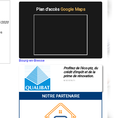
Plan d'accès
Google Maps
7/2020
es
Bourg-en-Bresse
Saint-Quentin
Profitez de l'éco-ptz, du
Montluçon
crédit d'impôt et de la
Manosque
prime de rénovation.
Gap
Nice
N°E157671
Annonay
Charleville-Mézières
Pamiers
NOTRE PARTENAIRE
Troyes
Narbonne
Rodez
Marseille
Caen
Aurillac