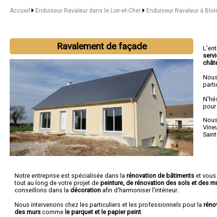
Accueil
Enduiseur Ravaleur dans le Loir-et-Cher
Enduiseur Ravaleur à Bloi
Ravalement de façade
L'en
serv
chât
Nous
parti
N'hé
pour
Nous 
Vineu
Saint
Notre entreprise est spécialisée dans la
rénovation de bâtiments
et vou
tout au long de votre projet de
peinture, de rénovation des sols et des m
conseillons dans la
décoration
afin d'harmoniser l'intérieur.
Nous intervenons chez les particuliers et les professionnels pour la
réno
des murs
comme
le parquet et le papier peint
.