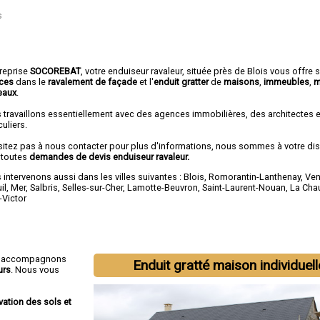
s
treprise
SOCOREBAT
, votre enduiseur ravaleur, située près de Blois vous offre 
ices
dans le
ravalement de façade
et l'
enduit gratter
de
maisons
,
immeubles
,
m
eaux
.
 travaillons essentiellement avec des agences immobilières, des architectes 
culiers.
sitez pas à nous contacter pour plus d'informations, nous sommes à votre di
 toutes
demandes de devis enduiseur ravaleur.
intervenons aussi dans les villes suivantes :
Blois
,
Romorantin-Lanthenay
,
Ve
il
,
Mer
,
Salbris
,
Selles-sur-Cher
,
Lamotte-Beuvron
,
Saint-Laurent-Nouan
,
La Cha
-Victor
s accompagnons
Enduit gratté maison individuell
urs
. Nous vous
vation des sols et