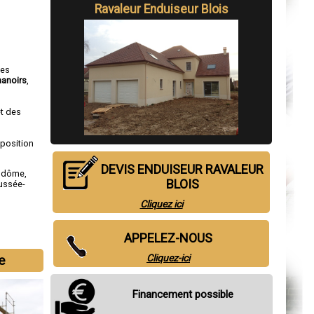
Ravaleur Enduiseur Blois
ses
anoirs
,
et des
sposition
DEVIS ENDUISEUR RAVALEUR
ndôme
,
BLOIS
ussée-
Cliquez ici
APPELEZ-NOUS
e
Cliquez-ici
Financement possible