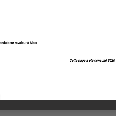
 enduiseur ravaleur à Blois
ur ravaleur à Romorantin-Lanthenay
nduiseur ravaleur à Vendôme
enduiseur ravaleur à Vineuil
Cette page a été consulté 3520 f
n enduiseur ravaleur à Mer
enduiseur ravaleur à Salbris
iseur ravaleur à Lamotte-Beuvron
iseur ravaleur à Selles-sur-Cher
 ravaleur à La Chaussée-Saint-Victor
eur ravaleur à Saint-Laurent-Nouan
eur ravaleur à Montoire-sur-le-Loir
duiseur ravaleur à Saint-Ouen
duiseur ravaleur à Montrichard
enduiseur ravaleur à Onzain
enduiseur ravaleur à Contres
ur ravaleur à Saint-Gervais-la-Forêt