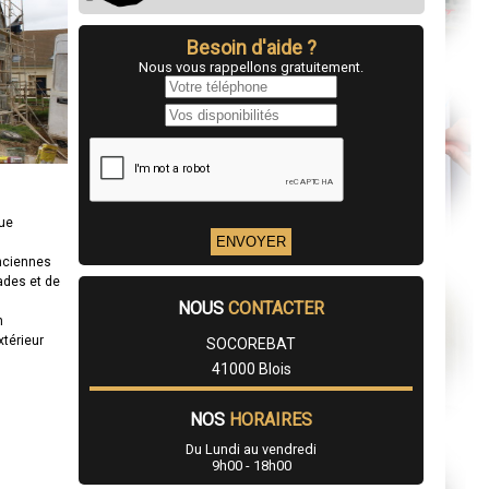
Besoin d'aide ?
Nous vous rappellons gratuitement.
que
anciennes
ades et de
NOUS
CONTACTER
n
xtérieur
SOCOREBAT
41000 Blois
NOS
HORAIRES
Du Lundi au vendredi
9h00 - 18h00