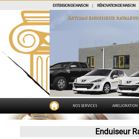
EXTENSION DE MAISON
RÉNOVATION DE MAISON
|
Artisan enduiseur ravaleur
NOS SERVICES
AMELIORATION 
Enduiseur Ra