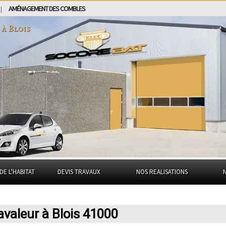
AMÉNAGEMENT DES COMBLES
|
 à
Blois
DE L'HABITAT
DEVIS TRAVAUX
NOS REALISATIONS
valeur à Blois 41000